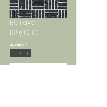
B9 Lava
Prix
199,00 €
Quantité
*
Ajouter au panier
Mosaïque pierre 1x4cm, en 
feuille de 30x30
Commande minimum 1 m2