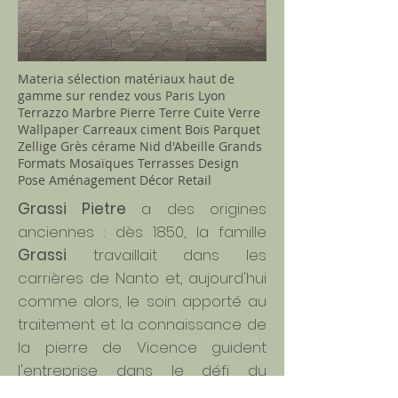
Materia sélection matériaux haut de
gamme sur rendez vous Paris Lyon
Terrazzo Marbre Pierre Terre Cuite Verre
Wallpaper Carreaux ciment Bois Parquet
Zellige Grès cérame Nid d'Abeille Grands
Formats Mosaïques Terrasses Design
Pose Aménagement Décor Retail
Grassi Pietre
a des origines
anciennes : dès 1850, la famille
Grassi
travaillait dans les
carrières de Nanto et, aujourd'hui
comme alors, le soin apporté au
traitement et la connaissance de
la pierre de Vicence guident
l'entreprise dans le défi du
marché mondial.